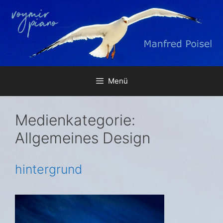
Zum
Inhalt
springen
Menü
Medienkategorie:
Allgemeines Design
hintergrund