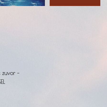
 zuvor –
GEL