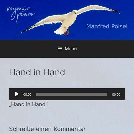
Zum
Inhalt
springen
Menü
Hand in Hand
Audio-
00:00
00:00
Player
„Hand in Hand“.
Schreibe einen Kommentar