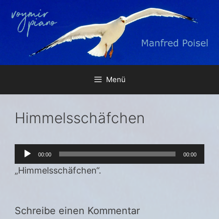
Zum
Inhalt
springen
Menü
Himmelsschäfchen
Audio-
00:00
00:00
Player
„Himmelsschäfchen“.
Schreibe einen Kommentar