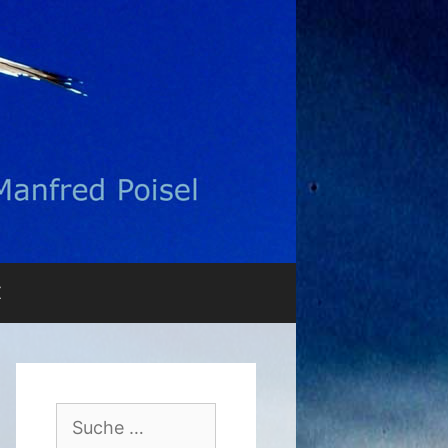
Z
Suche
nach: