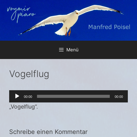
Zum
Inhalt
springen
Menü
Vogelflug
Audio-
00:00
00:00
Player
„Vogelflug“.
Schreibe einen Kommentar